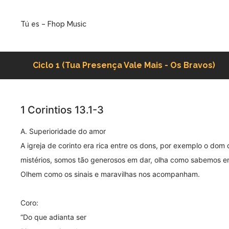
Tú es – Fhop Music
Ciclo 1 (Tua Presença Vale Mais - Os Bravos)
1 Corintios 13.1-3
A. Superioridade do amor
A igreja de corinto era rica entre os dons, por exemplo o dom
mistérios, somos tão generosos em dar, olha como sabemos en
Olhem como os sinais e maravilhas nos acompanham.
Coro:
“Do que adianta ser