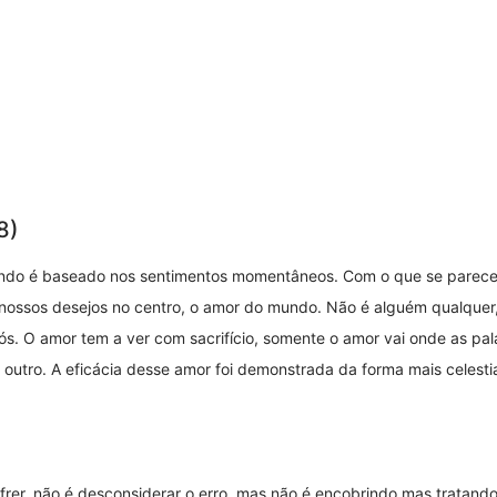
8)
undo é baseado nos sentimentos momentâneos. Com o que se parec
nossos desejos no centro, o amor do mundo. Não é alguém qualquer,
ós. O amor tem a ver com sacrifício, somente o amor vai onde as pal
o outro. A eficácia desse amor foi demonstrada da forma mais celestia
sofrer, não é desconsiderar o erro, mas não é encobrindo mas trata