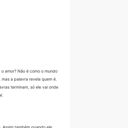
e o amor? Não é como o mundo
 mas a palavra revela quem é.
avras terminam, só ele vai onde
l.
ndo. Assim também quando ele