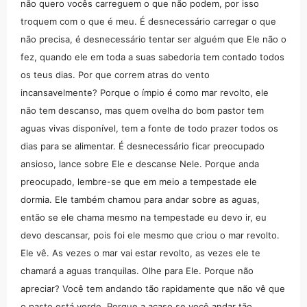
não quero vocês carreguem o que não podem, por isso
troquem com o que é meu. É desnecessário carregar o que
não precisa, é desnecessário tentar ser alguém que Ele não o
fez, quando ele em toda a suas sabedoria tem contado todos
os teus dias. Por que correm atras do vento
incansavelmente? Porque o ímpio é como mar revolto, ele
não tem descanso, mas quem ovelha do bom pastor tem
aguas vivas disponível, tem a fonte de todo prazer todos os
dias para se alimentar. É desnecessário ficar preocupado
ansioso, lance sobre Ele e descanse Nele. Porque anda
preocupado, lembre-se que em meio a tempestade ele
dormia. Ele também chamou para andar sobre as aguas,
então se ele chama mesmo na tempestade eu devo ir, eu
devo descansar, pois foi ele mesmo que criou o mar revolto.
Ele vê. As vezes o mar vai estar revolto, as vezes ele te
chamará a aguas tranquilas. Olhe para Ele. Porque não
apreciar? Você tem andando tão rapidamente que não vê que
o pasto está verde, Porque a acaso se você andar tão