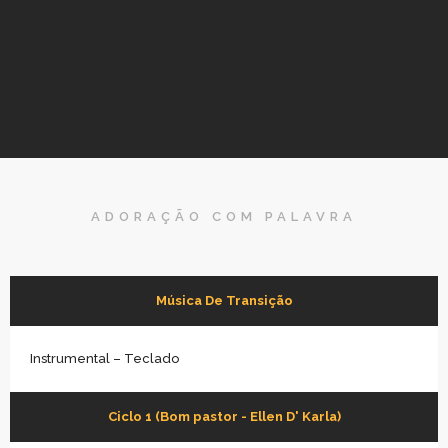
ADORAÇÃO COM PALAVRA
Música De Transição
Instrumental – Teclado
Ciclo 1 (Bom pastor - Ellen D' Karla)