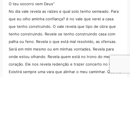
O teu socorro vem Deus”
No dia vale revela as raízes e qual solo tenho semeado. Para
que eu olho aminha confiança? é no vale que verei a casa
que tenho construindo. O vale revela que tipo de obra que
tenho construindo. Revele se tenho construindo casa com
palha ou feno. Revela o que está mal resolvido, as ofensas.
Será em mim mesmo ou em minhas vontades. Revela para
onde estou olhando. Revela quem está no trono do meu
coração. Ele nos revela redenção e trazer concerto no vale.
Existirá sempre uma vara que alinhar o meu caminhar. Que me
leva de volta. Sua correção é forma de não nos deixar para
atras. Uma mostra de sua misericórdia. Bem aventurado é o
homem que Deus repreende. O pai corrige o filho a quem
ama. Não despreze a correção, deixe o orgulho de lado.
Coro
“Filho meu
Dá-me teu coração