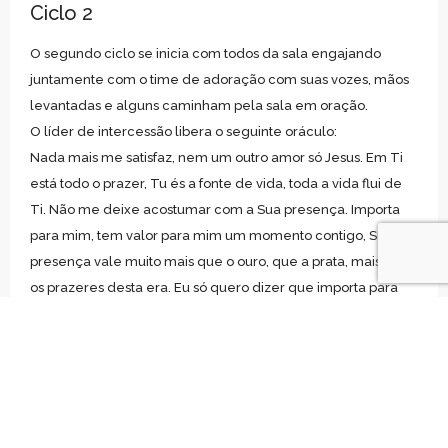
Ciclo 2
O segundo ciclo se inicia com todos da sala engajando
juntamente com o time de adoração com suas vozes, mãos
levantadas e alguns caminham pela sala em oração.
O líder de intercessão libera o seguinte oráculo:
Nada mais me satisfaz, nem um outro amor só Jesus. Em Ti
está todo o prazer, Tu és a fonte de vida, toda a vida flui de
Ti. Não me deixe acostumar com a Sua presença. Importa
para mim, tem valor para mim um momento contigo, Sua
presença vale muito mais que o ouro, que a prata, mais que
os prazeres desta era. Eu só quero dizer que importa para
nós a Sua presença, que ela tem valor. Teu valor é maior!
Podemos ver pela sala pessoas ajoelhadas, prostradas
diante do Senhor proferindo palavras de afeto ao nosso
Deus. Tiramos um momento para dizer para Deus o quanto a
presença dEle importa para nós, o quão valiosa ela é em
nossas vidas. Nesta noite nós falamos ao nosso amigo Jesus o