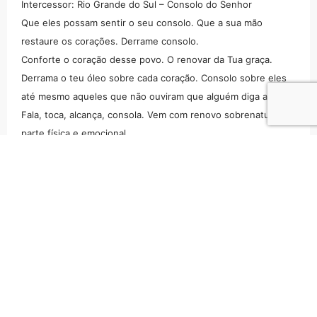
Intercessor: Rio Grande do Sul – Consolo do Senhor
Que eles possam sentir o seu consolo. Que a sua mão
restaure os corações. Derrame consolo.
Conforte o coração desse povo. O renovar da Tua graça.
Derrama o teu óleo sobre cada coração. Consolo sobre eles
até mesmo aqueles que não ouviram que alguém diga a eles.
Fala, toca, alcança, consola. Vem com renovo sobrenatural na
parte física e emocional.
Coro
“Traz consolo sobre povo
Te pedimos, Senhor
Traz renovo sobre povo
Clamamos, Senhor”
Intercessor: Rio Grande do Sul – Fortalecimento dos
voluntários (Is 40:28-29)
Fortaleça aqueles que está servindo. Proteja-os, guarda-os,
intervenha sobre a saúda física e emocional. Que eles sejam
renovados no íntimo e força para perseverar no dia mal.