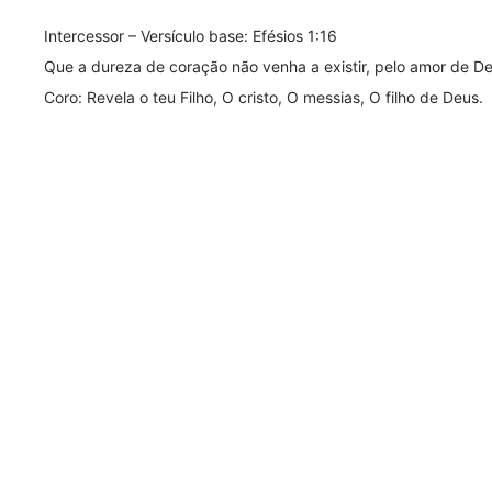
Intercessor – Versículo base: Efésios 1:16
Que a dureza de coração não venha a existir, pelo amor de Deu
Coro: Revela o teu Filho, O cristo, O messias, O filho de Deus.
Débora Rabelo – Versículo base: Colossenses 3:16
Músicos e cantores proféticos, ensino e conhecimento, ousadia
Core: Cante alegremente filha de Sião, proclame o ano aceit
Observações Adicionais
Durante a adoração corporativa, foi orado por sermos achad
Good). Em meio a canção o lider e os cantores oraram em l
oração, algo que está acontecendo durante o mês de maio