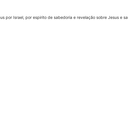
s por Israel, por espirito de sabedoria e revelação sobre Jesus e s
 em cantar a palavra, aqueles que vão levar Cristo por meio da músi
ável do Senhor. Cantem um novo canto ao Senhor.
or por Ele, esse clamor era perceptível por toda sala, foi canta
ínguas, foi um momento de muita liberdade. Ambarãa trouxe Isra