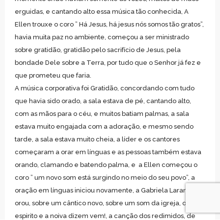
erguidas, e cantando alto essa música tão conhecida, A
Ellen trouxe o coro ” Há Jesus, há jesus nós somos tão gratos”,
havia muita paz no ambiente, começou a ser ministrado
sobre gratidão, gratidão pelo sacrifício de Jesus, pela
bondade Dele sobre a Terra, por tudo que o Senhor já fez e
que prometeu que faria.
A música corporativa foi Gratidão, concordando com tudo
que havia sido orado, a sala estava de pé, cantando alto,
com as mãos para o céu, e muitos batiam palmas, a sala
estava muito engajada com a adoração, e mesmo sendo
tarde, a sala estava muito cheia, a líder e os cantores
começaram a orar em línguas e as pessoas também estava
orando, clamando e batendo palma, e a Ellen começou o
coro ” um novo som está surgindo no meio do seu povo”, a
oração em línguas iniciou novamente, a Gabriela Laranjo
orou, sobre um cântico novo, sobre um som da igreja, onde o
espirito e a noiva dizem vem!, a canção dos redimidos, de