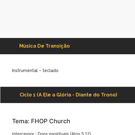
Música De Transição
Instrumental – teclado
Ciclo 1 (A Ele a Glória - Diante do Trono)
Tema: FHOP Church
Intercessor : Dons espirituais (Atos 5.12)