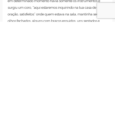
em determinado momento havia somente os instrumentos e
surgiu um coro, “aqui estaremos inquirindo na tua casa de
oração, satisfeitos” onde quem estava na sala, mantinha seus
olhos fechados, alguns com braços erguidos, uns sentados e
outros de pé, cada um engajando de uma maneira com o que
estava acontecendo no turno de intercessão. A líder de louvor
começou a orar em cima do que estava sendo cantado, a respeito
deste ser um chamado e o lugar onde devemos estar.
Ciclo 2
Ciclo 2
O segundo ciclo de adoração iniciou com a música não
descansarei, a sala se manteve conectada, cantando junto,
orando e adorando ao senhor, alguns estavam no chão, rendidos
ao senhor, em meio aos louvores, orações em línguas surgiram, e
durante este momento, o intercessor orou em prol do que o
Senhor fará na terra, que possamos ser achados posicionados nos