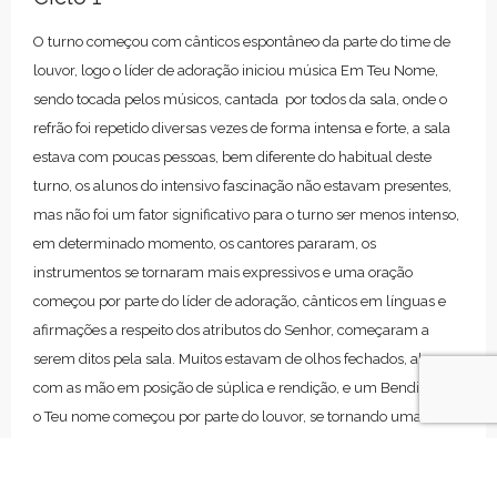
O turno começou com cânticos espontâneo da parte do time de
louvor, logo o líder de adoração iniciou música Em Teu Nome,
sendo tocada pelos músicos, cantada por todos da sala, onde o
refrão foi repetido diversas vezes de forma intensa e forte, a sala
estava com poucas pessoas, bem diferente do habitual deste
turno, os alunos do intensivo fascinação não estavam presentes,
mas não foi um fator significativo para o turno ser menos intenso,
em determinado momento, os cantores pararam, os
instrumentos se tornaram mais expressivos e uma oração
começou por parte do líder de adoração, cânticos em línguas e
afirmações a respeito dos atributos do Senhor, começaram a
serem ditos pela sala. Muitos estavam de olhos fechados, alguns
com as mão em posição de súplica e rendição, e um Bendito seja
o Teu nome começou por parte do louvor, se tornando uma
oração sobre os grandes feitos do Nome do Senhor.
Em meio a adoração o intercessor, começou uma oração, a