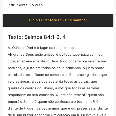
Instrumental – Violão
Ciclo 1 ( Cantares 1 - One Sounds )
Texto: Salmos 84;1-2, 4
A. Quão amável é o lugar da tua presença
Ah grande Deus quão amável é os teus tabernáculos, meu
coração anseia amar-te, o Deus todo poderoso e valente nas
batalhas, o justo em todos os seus caminhos, o justo sobre
os reis da terra. Quem se compara a ti?! o braço glorioso que
veio as águas, a voz que sustenta todas as coisas, que
quebra os cedros do Líbano, a voz que todas as estrelas
respondem ao seu comando. Quem não temerá? quem não
temerá o Senhor? quem não confessará o teu nome?! é
diante de ti que nós declaramos que é um prazer estar diante
de ti, um prazer encontrar um coração em ti. Eu provo e vejo