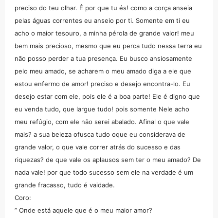
preciso do teu olhar. É por que tu és! como a corça anseia
pelas águas correntes eu anseio por ti. Somente em ti eu
acho o maior tesouro, a minha pérola de grande valor! meu
bem mais precioso, mesmo que eu perca tudo nessa terra eu
não posso perder a tua presença. Eu busco ansiosamente
pelo meu amado, se acharem o meu amado diga a ele que
estou enfermo de amor! preciso e desejo encontra-lo. Eu
desejo estar com ele, pois ele é a boa parte! Ele é digno que
eu venda tudo, que largue tudo! pois somente Nele acho
meu refúgio, com ele não serei abalado. Afinal o que vale
mais? a sua beleza ofusca tudo oque eu considerava de
grande valor, o que vale correr atrás do sucesso e das
riquezas? de que vale os aplausos sem ter o meu amado? De
nada vale! por que todo sucesso sem ele na verdade é um
grande fracasso, tudo é vaidade.
Coro:
” Onde está aquele que é o meu maior amor?