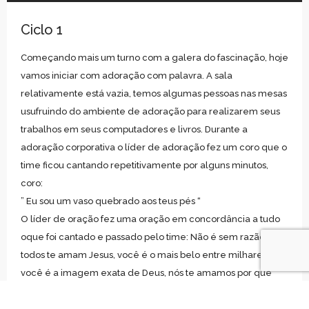
Ciclo 1
Começando mais um turno com a galera do fascinação, hoje
vamos iniciar com adoração com palavra. A sala
relativamente está vazia, temos algumas pessoas nas mesas
usufruindo do ambiente de adoração para realizarem seus
trabalhos em seus computadores e livros. Durante a
adoração corporativa o líder de adoração fez um coro que o
time ficou cantando repetitivamente por alguns minutos,
coro:
” Eu sou um vaso quebrado aos teus pés “
O líder de oração fez uma oração em concordância a tudo
oque foi cantado e passado pelo time: Não é sem razão que
todos te amam Jesus, você é o mais belo entre milhares,
você é a imagem exata de Deus, nós te amamos por que
você nos amou primeiro, desejamos te conhecer por que
você é o mais perfeito, você é o amado dos nossos corações!