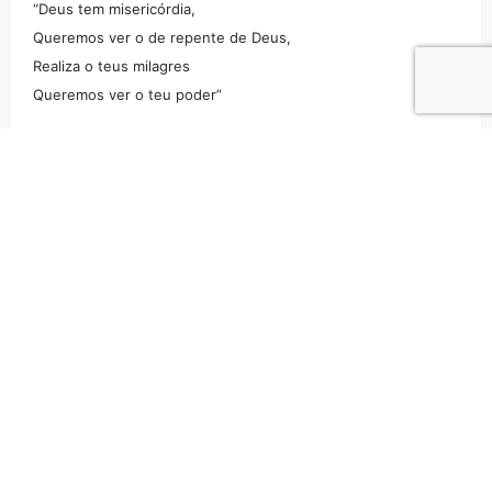
“Deus tem misericórdia,
Queremos ver o de repente de Deus,
Realiza o teus milagres
Queremos ver o teu poder”
Coro duplo:
“Faz mais uma vez, Faz mais uma vez,
Filho de Davi tenha misericórdia”
Observações Adicionais
Ciclo 1 (Sublime Jesus – Fhop music)
O turno começou com a música Sublime Jesus, sendo cantada
por todos da sala, a sala estava menos cheia que o habitual, com
os alunos do intensivo fascinação e alguns missionários, ao longo
da adoração a sala se envolvia cada vez mais a medida que os