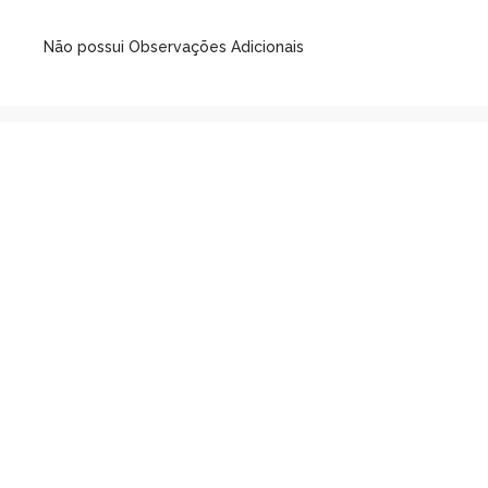
Não possui Observações Adicionais
Propagando uma cultura de oração e
servindo a igreja Brasileira até que Cristo
volte.