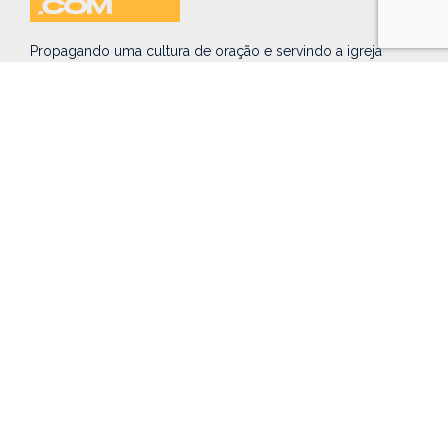
Propagando uma cultura de oração e servindo a igreja
Brasileira até que Cristo volte.
MOVIMENTO
DE ORAÇÃO
MOVIMENTO DE ORAÇÃO
O QUE É
HARPA E TAÇA
FLORIANÓPOLIS
HOUSE OF PRAYER
QUEM SOMOS
CENTRO DE TREINAMENTOS
EVENTOS
BLOG
STORE