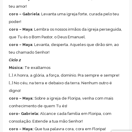
teu amor!
coro – Gabriela
: Levanta uma igreja forte, curada pelo teu
poder!
coro – Maya
: Lembra os nossos irmãos da igreja perseguida,
que Tu és o Bom Pastor, o Deus Emanuel.
coro – Maya
: Levanta, desperta. Aqueles que dirão sim, ao
teu chamado Senhor!
Ciclo 2
Música:
Te exaltamos
[…] A honra, a glória, a força, domínio. Pra sempre e sempre!
[…] No céu, na terra e debaixo da terra. Nenhum outro é
digno!
coro – Maya:
Sobre a igreja de Floripa, venha com mais
conhecimento de quem Tu és!
coro- Gabriela:
Alcance cada família em Floripa, com
consolação. Estende a tua mão Senhor!
coro – Maya:
Que tua palavra cora, cora em Floripa!