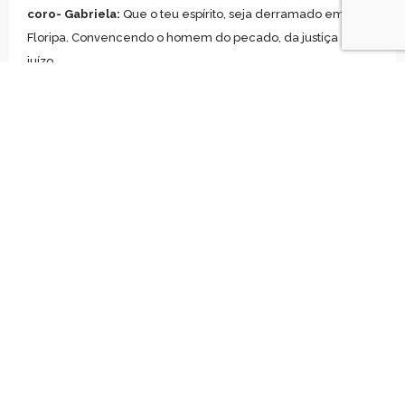
coro- Gabriela:
Que o teu espírito, seja derramado em
Floripa. Convencendo o homem do pecado, da justiça e do
juízo.
coro – Maya:
Reacende a chama que um dia se apagou,
restaura o primeiro mandamento.
coro- Gabriela:
De todo coração, alma e mente. Que
possam te amar.
coro- Gabriela:
Que seja feita a tua vontade Senhor,
derrama o teu espirito em Floripa.