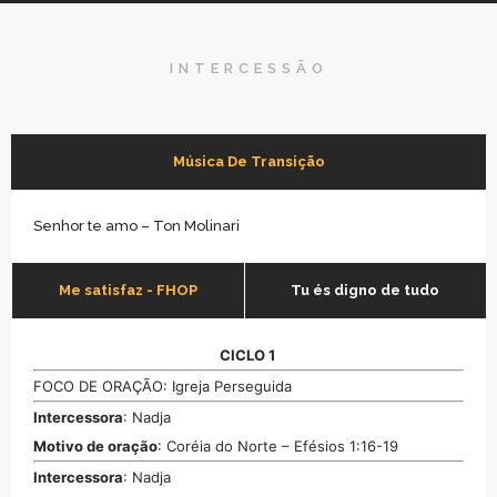
INTERCESSÃO
Música De Transição
Senhor te amo – Ton Molinari
Me satisfaz - FHOP
Tu és digno de tudo
CICLO 1
FOCO DE ORAÇÃO: Igreja Perseguida
Intercessora
: Nadja
Motivo de oração
: Coréia do Norte – Efésios 1:16-19
Intercessora
: Nadja